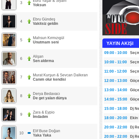
Ebru Yaşar & Siyam
3
Yoksun
Ebru Gündeş
4
Vakitsiz geldin
Mahsun Kırmızıgül
5
Unutmam seni
YAYIN AKIŞI
09:00 - 10:00
Seçm
Alişan
6
Sen aldırma
10:00 - 11:00
Seçm
11:00 - 12:00
Seçm
Murat Kurşun & Sevcan Dalkıran
7
Canım olur kendisi
12:00 - 13:00
Göçeb
13:00 - 14:00
Göçeb
Derya Bedavacı
8
De get yalan dünya
14:00 - 15:00
Göçeb
15:00 - 18:00
Dj Ne
Zara & Eypio
9
İmdadım
18:00 - 20:00
Ekin
20:00 - 22:00
Dj R
Elif Buse Doğan
10
Yaka Yaka
20:00 - 22:00
Dj R