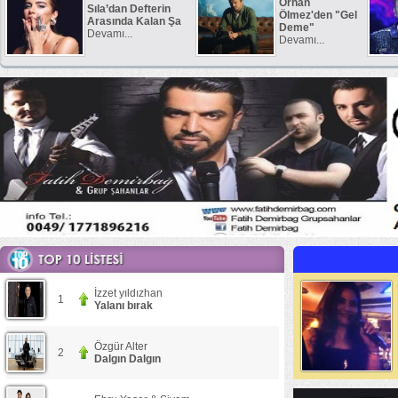
Orhan
Sıla’dan Defterin
Ölmez'den "Gel
Arasında Kalan Şa
Deme"
Devamı...
Devamı...
İzzet yıldızhan
1
Yalanı bırak
Özgür Alter
2
Dalgın Dalgın