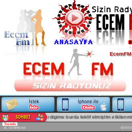
EcemFM Y
e hayatımın sonu. sevdigime burda teklif etmiştim etkl