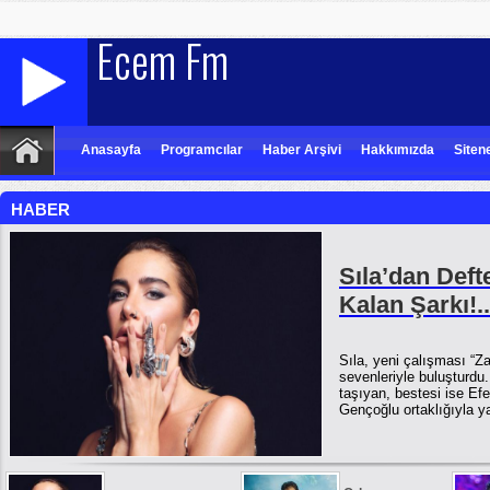
Anasayfa
Programcılar
Haber Arşivi
Hakkımızda
Siten
HABER
Sıla’dan Deft
Kalan Şarkı!..
Sıla, yeni çalışması “
sevenleriyle buluşturdu.
taşıyan, bestesi ise Efe
Gençoğlu ortaklığıyla 